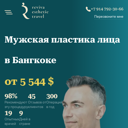
+7 914 792-30-66
Перезвоните мне
Мужская пластика лица
в Бангкоке
от 5 544 $
98%
45
300
Рекомендуют
Отзывов от
Операций
эту процедуру
клиентов
в год
19
9
Опытных
Дней в
врачей
стране