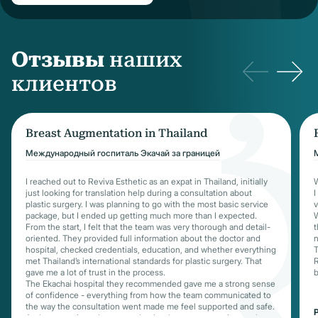
Отзывы
наших
клиентов
Breast Augmentation in Thailand
Международный госпиталь Экачай за границей
I reached out to Reviva Esthetic as an expat in Thailand, initially
W
just looking for translation help during a consultation about
I
plastic surgery. I was planning to go with the most basic service
v
package, but I ended up getting much more than I expected.
W
From the start, I felt that the team was very thorough and detail-
t
oriented. They provided full information about the doctor and
n
hospital, checked credentials, education, and whether everything
T
met Thailand’s international standards for plastic surgery. That
R
gave me a lot of trust in the process.
b
The Ekachai hospital they recommended gave me a strong sense
of confidence - everything from how the team communicated to
the way the consultation went made me feel supported and safe.
P
At the same time, there was absolutely no pressure. It was clear