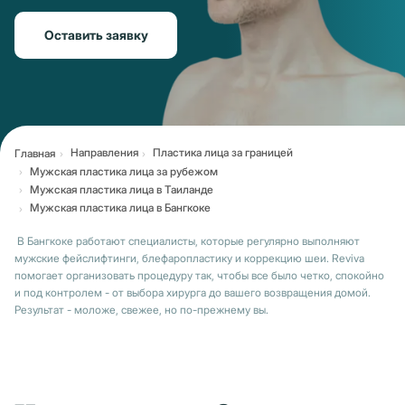
Оставить заявку
Направления
Пластика лица за границей
Главная
Мужская пластика лица за рубежом
Мужская пластика лица в Таиланде
Мужская пластика лица в Бангкоке
В Бангкоке работают специалисты, которые регулярно выполняют
мужские фейслифтинги, блефаропластику и коррекцию шеи. Reviva
помогает организовать процедуру так, чтобы все было четко, спокойно
и под контролем - от выбора хирурга до вашего возвращения домой.
Результат - моложе, свежее, но по-прежнему вы.