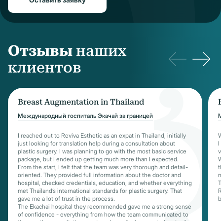
Отзывы
наших
клиентов
Breast Augmentation in Thailand
Международный госпиталь Экачай за границей
I reached out to Reviva Esthetic as an expat in Thailand, initially
W
just looking for translation help during a consultation about
I
plastic surgery. I was planning to go with the most basic service
v
package, but I ended up getting much more than I expected.
W
From the start, I felt that the team was very thorough and detail-
t
oriented. They provided full information about the doctor and
n
hospital, checked credentials, education, and whether everything
T
met Thailand’s international standards for plastic surgery. That
R
gave me a lot of trust in the process.
b
The Ekachai hospital they recommended gave me a strong sense
of confidence - everything from how the team communicated to