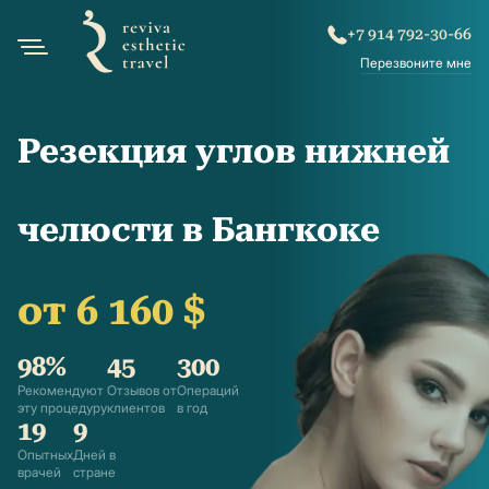
+7 914 792-30-66
Перезвоните мне
Резекция углов нижней
челюсти в Бангкоке
от 6 160 $
98%
45
300
Рекомендуют
Отзывов от
Операций
эту процедуру
клиентов
в год
19
9
Опытных
Дней в
врачей
стране