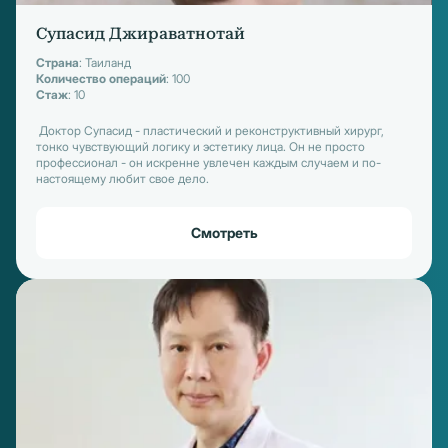
Супасид Джираватнотай
Страна
: Таиланд
Количество операций
: 100
Стаж
: 10
Доктор Супасид - пластический и реконструктивный хирург,
тонко чувствующий логику и эстетику лица. Он не просто
профессионал - он искренне увлечен каждым случаем и по-
настоящему любит свое дело.
Смотреть