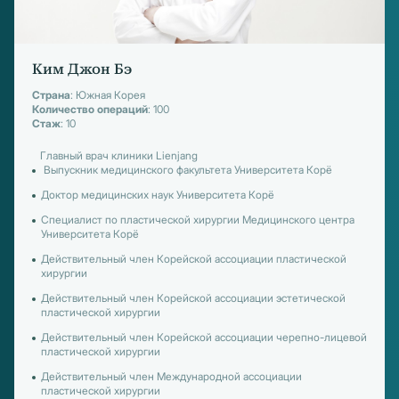
Ким Джон Бэ
Страна
: Южная Корея
Количество операций
: 100
Стаж
: 10
Главный врач клиники Lienjang
Выпускник медицинского факультета Университета Корё
Доктор медицинских наук Университета Корё
Специалист по пластической хирургии Медицинского центра
Университета Корё
Действительный член Корейской ассоциации пластической
хирургии
Действительный член Корейской ассоциации эстетической
пластической хирургии
Действительный член Корейской ассоциации черепно-лицевой
пластической хирургии
Действительный член Международной ассоциации
пластической хирургии