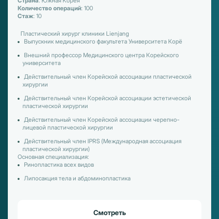
Страна
: Южная Корея
Количество операций
: 100
Стаж
: 10
Пластический хирург клиники Lienjang
Выпускник медицинского факультета Университета Корё
Внешний профессор Медицинского центра Корейского
университета
Действительный член Корейской ассоциации пластической
хирургии
Действительный член Корейской ассоциации эстетической
пластической хирургии
Действительный член Корейской ассоциации черепно-
лицевой пластической хирургии
Действительный член IPRS (Международная ассоциация
пластической хирургии)
Основная специализация:
Ринопластика всех видов
Липосакция тела и абдоминопластика
Смотреть