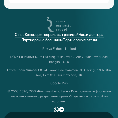
О нас
Консьерж-сервис за границей
Наши доктора
Партнерские больницы
Партнерские отели
Reviva Esthetic Limited
19/125 Sukhumvit Suite Building, Sukhumvit 13 Alley, Sukhumvit Road,
Bangkok 10110
Office Room Number 68, 7/F, Woon Lee Commercial Building, 7-9 Austin
Ave, Tsim Sha Tsui, Kowloon, HK
Google.Map
© 2008-2026, ООО «Reviva esthetic travel» Копирование информации
возможно только с разрешения правообладателя и с ссылкой на
источник.