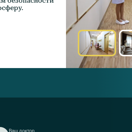
м безопасности
осферу.
Ваш доктор