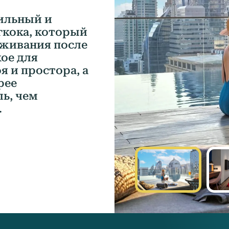
тильный и
гкока, который
оживания после
кое для
 и простора, а
рее
ь, чем
.