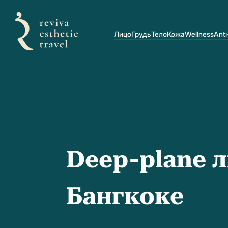
Лицо
Грудь
Тело
Кожа
Wellness
Anti
Deep-plane 
Бангкоке