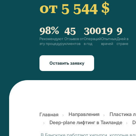
от 5 544 $
98%
45
300
19
9
Рекомендуют
Отзывов от
Операций
Опытных
Дней в
эту процедуру
клиентов
в год
врачей
стране
Оставить заявку
Направления
Пластика л
Главная
Deep-plane лифтинг в Таиланде
D
В Бангкоке работают хирурги, которые в