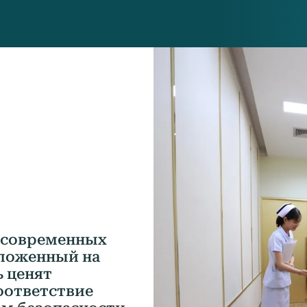
з современных
оложенный на
ь ценят
оответствие