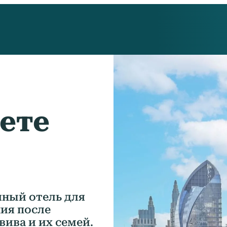
дете
ный отель для
ия после
вива и их семей.