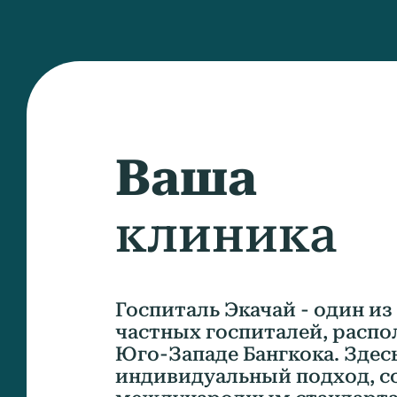
Ваша
клиника
Госпиталь Экачай - один и
частных госпиталей, расп
Юго-Западе Бангкока. Здес
индивидуальный подход, с