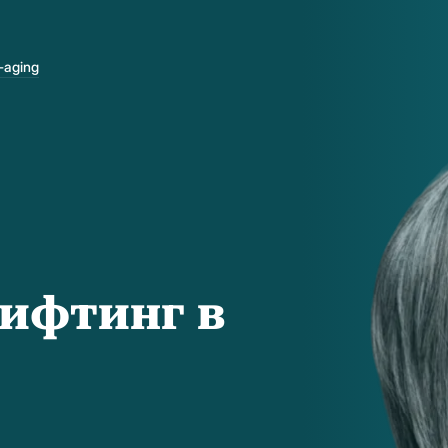
-aging
лифтинг в