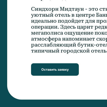
Синдхорн Мидтаун - это с
уютный отель в центре Бан
идеально подойдет для пр
операции. Здесь царит ред
мегаполиса ощущение покоя
атмосфера напоминает ско
расслабляющий бутик-отел
типичный городской отель
Оставить заявку