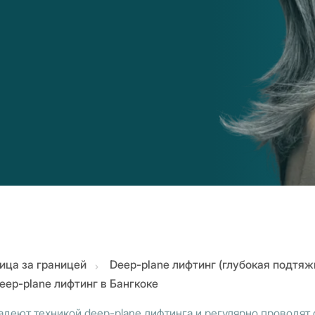
ица за границей
Deep-plane лифтинг (глубокая подтяж
eep-plane лифтинг в Бангкоке
ладеют техникой deep-plane лифтинга и регулярно провод