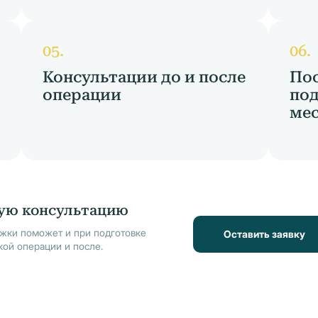
Консультации до и после
По
операции
под
мес
ую консультацию
жки поможет и при подготовке
Оставить заявку
кой операции и после.