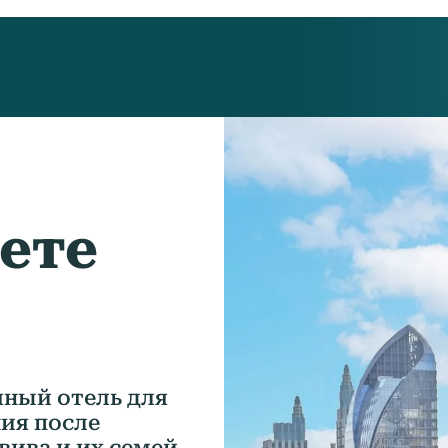
дете
ный отель для
ия после
вива и их семей.