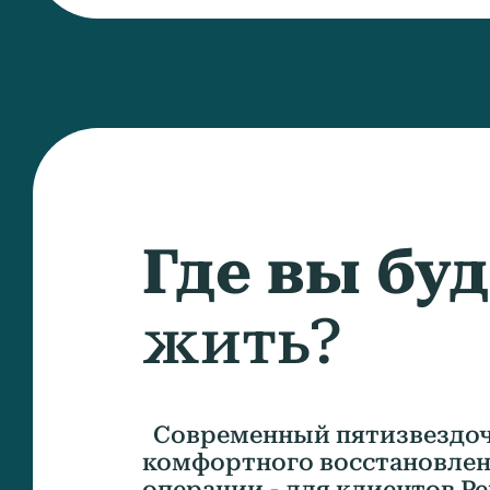
Где вы бу
жить?
Современный пятизвездоч
комфортного восстановлен
операции - для клиентов Ре