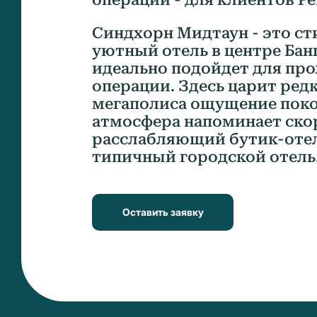
Синдхорн Мидтаун - это с
уютный отель в центре Бан
идеально подойдет для пр
операции. Здесь царит ред
мегаполиса ощущение покоя
атмосфера напоминает ско
расслабляющий бутик-отел
типичный городской отель
Оставить заявку