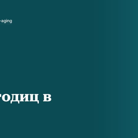
-aging
одиц в