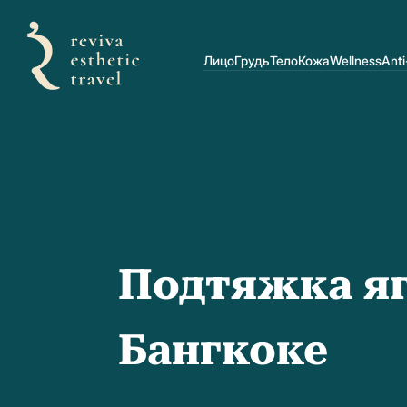
Лицо
Грудь
Тело
Кожа
Wellness
Anti
Подтяжка яг
Бангкоке