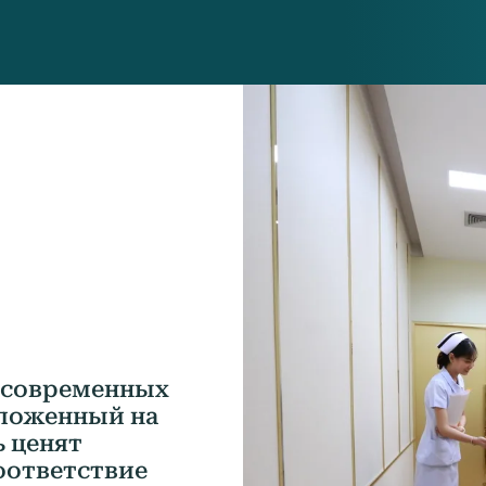
з современных
оложенный на
ь ценят
оответствие