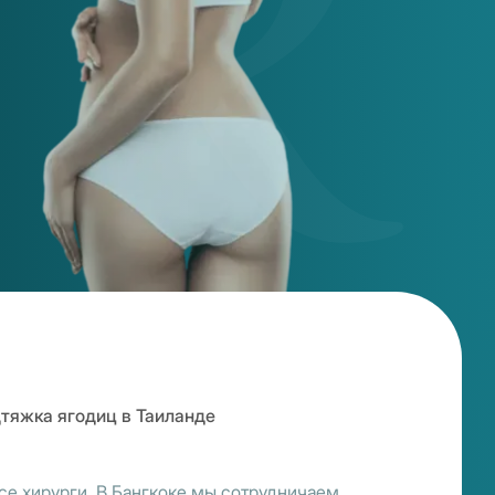
тяжка ягодиц в Таиланде
се хирурги. В Бангкоке мы сотрудничаем