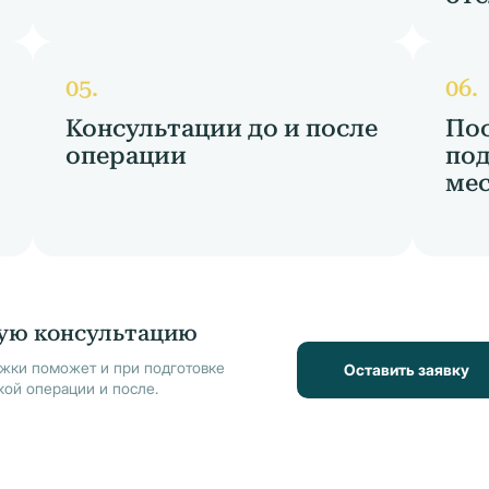
Консультации до и после
По
операции
под
мес
ую консультацию
жки поможет и при подготовке
Оставить заявку
кой операции и после.