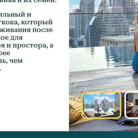
тильный и
гкока, который
оживания после
кое для
 и простора, а
рее
ь, чем
.