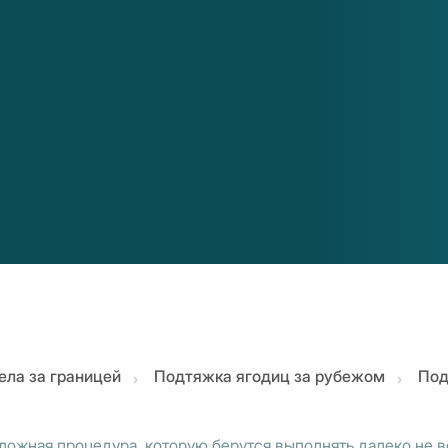
ела за границей
Подтяжка ягодиц за рубежом
Под
ложная процедура, которую берутся выполнять далеко не в