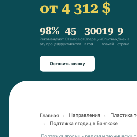
от 4 312 $
98%
45
300
19
9
Рекомендуют
Отзывов от
Операций
Опытных
Дней в
эту процедуру
клиентов
в год
врачей
стране
Оставить заявку
Направления
Пластика т
Главная
Подтяжка ягодиц в Бангкоке
Подтяжка ягодиц - редкая и технически с