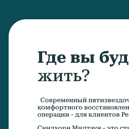
Где вы бу
жить?
Современный пятизвездоч
комфортного восстановлен
операции - для клиентов Ре
Синдхорн Мидтаун - это с