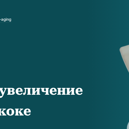
-aging
увеличение
гкоке