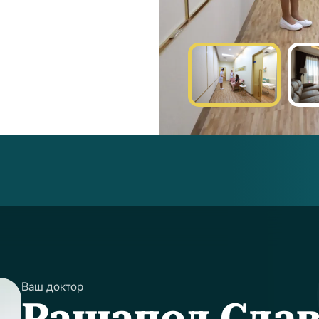
Ваш доктор
Рашапол Сдав