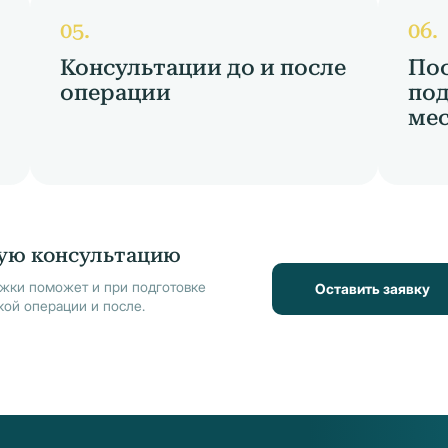
Консультации до и после
По
операции
под
мес
ую консультацию
жки поможет и при подготовке
Оставить заявку
кой операции и после.