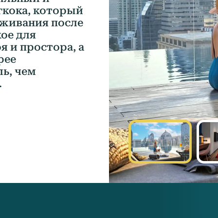
гкока, который
оживания после
кое для
 и простора, а
рее
ь, чем
.