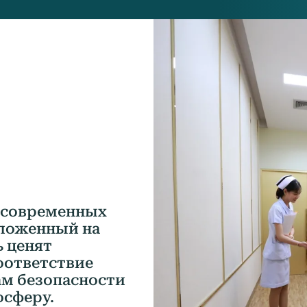
з современных
оложенный на
ь ценят
оответствие
м безопасности
осферу.