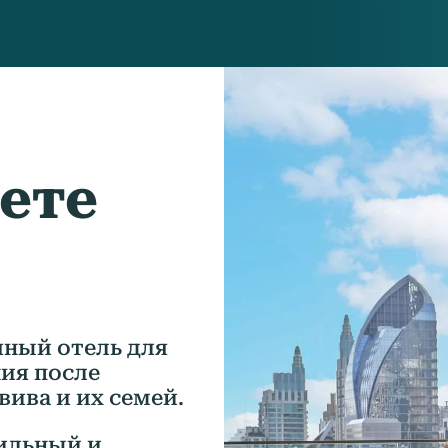
дете
ный отель для
ия после
вива и их семей.
тильный и