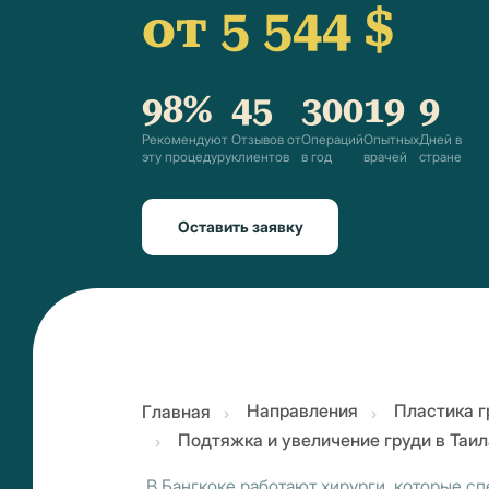
от 5 544 $
98%
45
300
19
9
Рекомендуют
Отзывов от
Операций
Опытных
Дней в
эту процедуру
клиентов
в год
врачей
стране
Оставить заявку
Направления
Пластика г
Главная
Подтяжка и увеличение груди в Таи
В Бангкоке работают хирурги, которые 