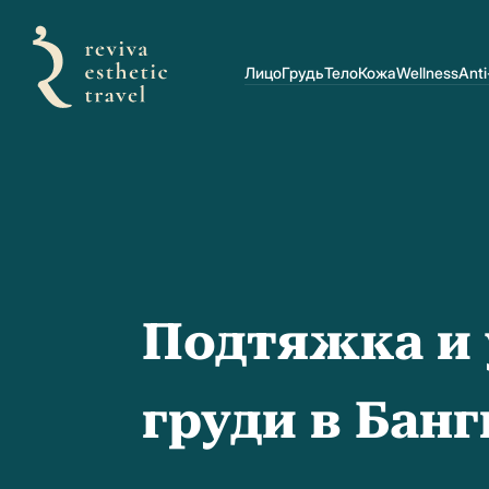
Лицо
Грудь
Тело
Кожа
Wellness
Anti
Подтяжка и 
груди в Бан