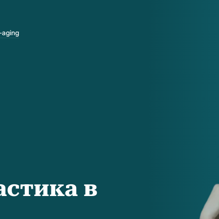
-aging
стика в