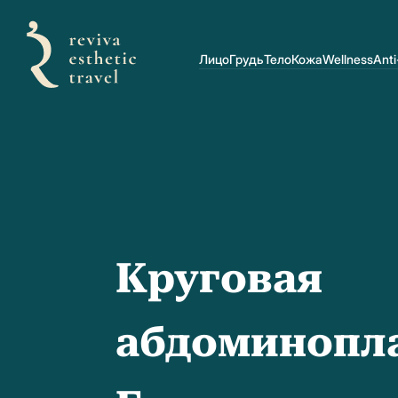
Лицо
Грудь
Тело
Кожа
Wellness
Anti
Круговая
абдоминопла