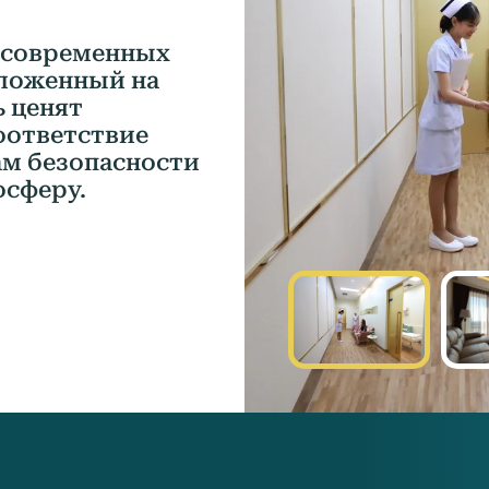
з современных
оложенный на
ь ценят
оответствие
м безопасности
осферу.