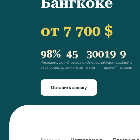
Бангкоке
от 7 700 $
98%
45
300
19
9
Рекомендуют
Отзывов от
Операций
Опытных
Дней в
эту процедуру
клиентов
в год
врачей
стране
Оставить заявку