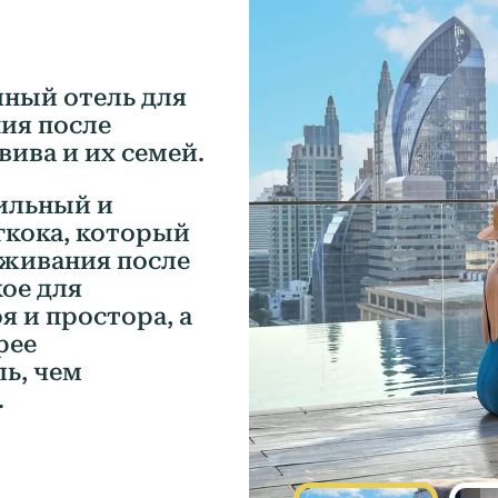
ный отель для
ия после
вива и их семей.
тильный и
гкока, который
оживания после
кое для
 и простора, а
рее
ь, чем
.