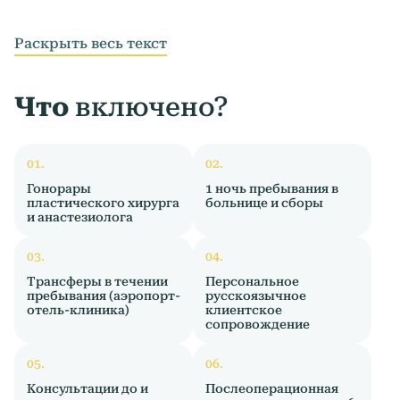
Раскрыть весь текст
Что
включено?
Гонорары
1 ночь пребывания в
пластического хирурга
больнице и сборы
и анастезиолога
Трансферы в течении
Персональное
пребывания (аэропорт-
русскоязычное
отель-клиника)
клиентское
сопровождение
Консультации до и
Послеоперационная