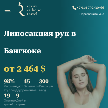
+7 914 792-30-66
Перезвоните мне
Липосакция рук в
Бангкоке
от 2 464 $
98%
45
300
Рекомендуют
Отзывов от
Операций
эту процедуру
клиентов
в год
19
9
Опытных
Дней в
врачей
стране