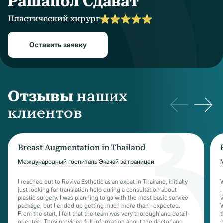
Рашапол Сдават
Пластический хирург
Оставить заявку
Отзывы
наших
клиентов
Breast Augmentation in Thailand
Международный госпиталь Экачай за границей
I reached out to Reviva Esthetic as an expat in Thailand, initially
W
just looking for translation help during a consultation about
I
plastic surgery. I was planning to go with the most basic service
v
package, but I ended up getting much more than I expected.
W
From the start, I felt that the team was very thorough and detail-
t
oriented. They provided full information about the doctor and
n