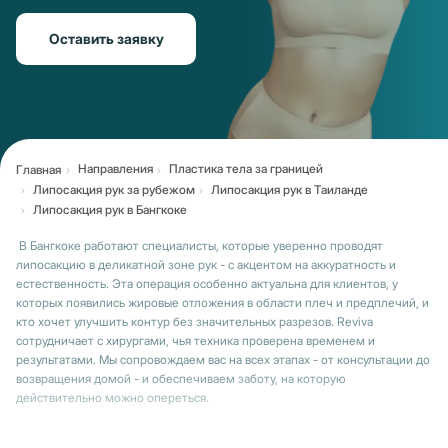
Оставить заявку
Направления
Пластика тела за границей
Главная
Липосакция рук за рубежом
Липосакция рук в Таиланде
Липосакция рук в Бангкоке
В Бангкоке работают специалисты, которые уверенно проводят
липосакцию в деликатной зоне рук - с акцентом на аккуратность и
естественность. Эта операция особенно актуальна для клиентов, у
которых появились жировые отложения в области плеч и предплечий, и
кто хочет улучшить контур без значительных разрезов. Reviva
сотрудничает с хирургами, чья техника проверена временем и
результатами. Мы сопровождаем вас на всех этапах - от консультации до
возвращения домой - и обеспечиваем заботу, на которую
действительно можно опереться.