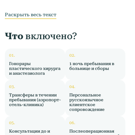
Раскрыть весь текст
Что
включено?
Гонорары
1 ночь пребывания в
пластического хирурга
больнице и сборы
и анастезиолога
Трансферы в течении
Персональное
пребывания (аэропорт-
русскоязычное
отель-клиника)
клиентское
сопровождение
Консультации до и
Послеоперационная