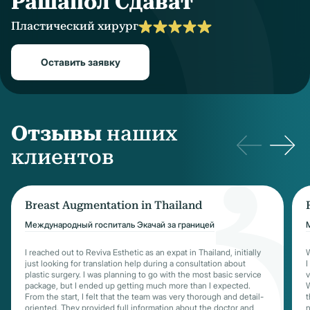
Рашапол Сдават
Пластический хирург
Оставить заявку
Отзывы
наших
клиентов
Breast Augmentation in Thailand
Международный госпиталь Экачай за границей
I reached out to Reviva Esthetic as an expat in Thailand, initially
W
just looking for translation help during a consultation about
I
plastic surgery. I was planning to go with the most basic service
v
package, but I ended up getting much more than I expected.
W
From the start, I felt that the team was very thorough and detail-
t
oriented. They provided full information about the doctor and
n