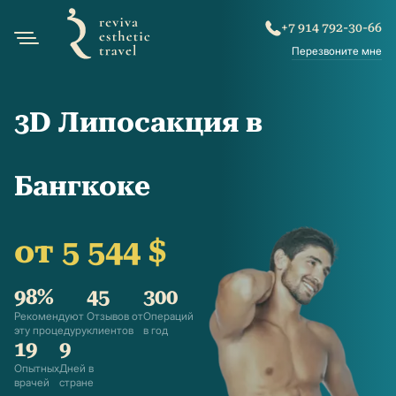
+7 914 792-30-66
Перезвоните мне
3D Липосакция в
Бангкоке
от 5 544 $
98%
45
300
Рекомендуют
Отзывов от
Операций
эту процедуру
клиентов
в год
19
9
Опытных
Дней в
врачей
стране