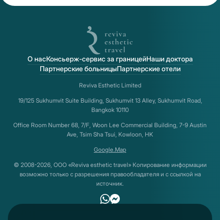
О нас
Консьерж-сервис за границей
Наши доктора
Партнерские больницы
Партнерские отели
Reviva Esthetic Limited
19/125 Sukhumvit Suite Building, Sukhumvit 13 Alley, Sukhumvit Road,
Bangkok 10110
Office Room Number 68, 7/F, Woon Lee Commercial Building, 7-9 Austin
Ave, Tsim Sha Tsui, Kowloon, HK
Google.Map
© 2008-2026, ООО «Reviva esthetic travel» Копирование информации
возможно только с разрешения правообладателя и с ссылкой на
источник.