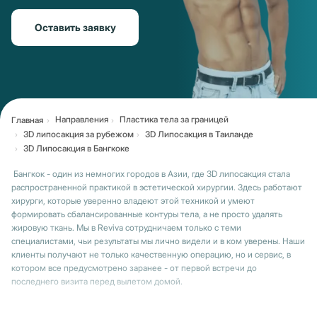
Оставить заявку
Направления
Пластика тела за границей
Главная
3D липосакция за рубежом
3D Липосакция в Таиланде
3D Липосакция в Бангкоке
Бангкок - один из немногих городов в Азии, где 3D липосакция стала
распространенной практикой в эстетической хирургии. Здесь работают
хирурги, которые уверенно владеют этой техникой и умеют
формировать сбалансированные контуры тела, а не просто удалять
жировую ткань. Мы в Reviva сотрудничаем только с теми
специалистами, чьи результаты мы лично видели и в ком уверены. Наши
клиенты получают не только качественную операцию, но и сервис, в
котором все предусмотрено заранее - от первой встречи до
последнего визита перед вылетом домой.