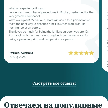
What an experience it was...
I
I underwent a number of procedures in Phuket, performed by the
j
very gifted Dr. Rushapol.
p
What a surgeon! Meticulous, thorough and a true perfectionist -
p
that’s the best way to describe him. His stitch work was like
F
nothing I’ve seen before.
o
Thank you so much for being the brilliant surgeon you are, Dr.
h
Rushapol, with the most reassuring bedside manner - and for
m
being a genuinely kind and compassionate person.
g
T
o
t
Patricia, Australia
A
20 Aug 2025
t
I
R
m
p
a
a
p
Смотреть все отзывы
c
N
t
c
t
Отвечаем на популярные
c