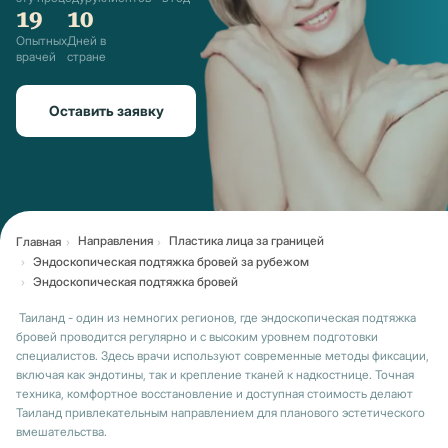
19
10
Опытных
Дней в
врачей
стране
Оставить заявку
Направления
Пластика лица за границей
Главная
Эндоскопическая подтяжка бровей за рубежом
Эндоскопическая подтяжка бровей
Таиланд - один из немногих регионов, где эндоскопическая подтяжка
бровей проводится регулярно и с высоким уровнем подготовки
специалистов. Здесь врачи используют современные методы фиксации,
включая как эндотины, так и крепление тканей к надкостнице. Точная
техника, комфортное восстановление и доступная стоимость делают
Таиланд привлекательным направлением для планового эстетического
вмешательства.